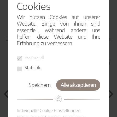
gewinnen Sie ganz bestimmt Ihre Liebste für
Cookies
sich.
Wir nutzen Cookies auf unserer
Mal ehrlich, es ist doch das schönste für uns
Website. Einige von ihnen sind
Frauen ...
mehr anzeigen
essenziell, während andere uns
helfen, diese Website und Ihre
Entdecken Sie diesen Schmuck jetzt in unserem
Erfahrung zu verbessern.
Shop auf Etsy!
Essenziell
Statistik
Speichern
Alle akzeptieren
Previous
Ne
Individuelle Cookie Einstellungen