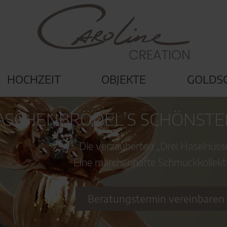
HOCHZEIT
OBJEKTE
GOLDS
ASCHENBRÖDEL’S SCHÖNSTE
Die verzauberten „Drei Haselnüss
Eine märchenhafte Schmuckkollekt
Beratungstermin vereinbaren