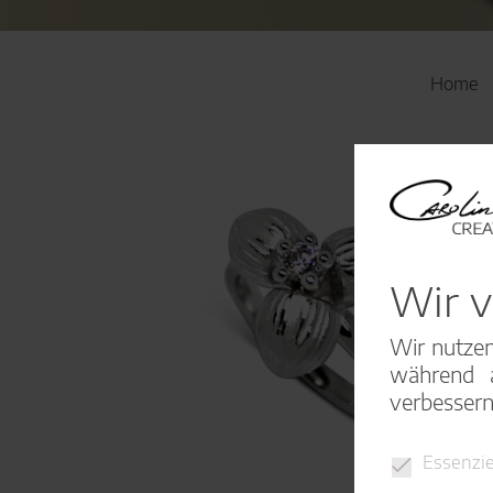
Home
Wir 
Wir nutzen
während a
verbessern
Essenzie