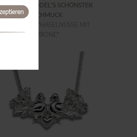
ASCHENBRÖDEL’S SCHÖNSTER
kzeptieren
SCHMUCK
OHRRINGE "HASELNÜSSE MIT
KRONE"