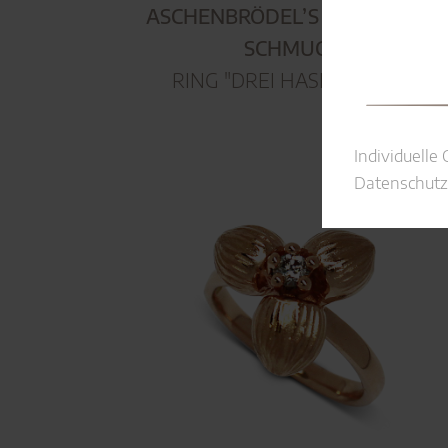
ASCHENBRÖDEL’S SCHÖNSTER
SCHMUCK
RING "DREI HASELNÜSSE"
Individuelle
Datenschutz