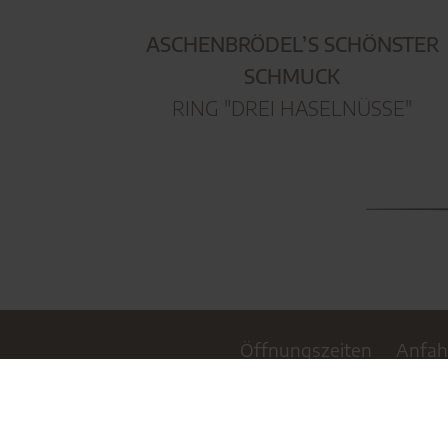
ASCHENBRÖDEL’S SCHÖNSTER
SCHMUCK
RING "DREI HASELNÜSSE"
Öffnungszeiten
Anfah