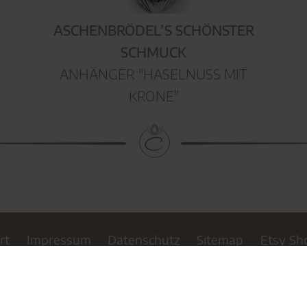
ASCHENBRÖDEL’S SCHÖNSTER
SCHMUCK
ANHÄNGER "HASELNUSS MIT
KRONE"
rt
Impressum
Datenschutz
Sitemap
Etsy Sh