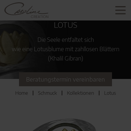
LOTUS
Die Seele entfaltet sich
wie eine Lotusblume mit zahllosen Blättern
(Khalil Gibran)
Beratungstermin vereinbaren
Home
Schmuck
Kollektionen
Lotus